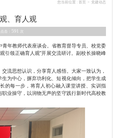
您当前位置 :
首页
>
党建动态
观、育人观
591
 点击：
次
中青年教师代表座谈会。省教育督导专员、校党委
绩观引领正确育人观”开展交流研讨。副校长操晓峰
，交流思想认识，分享育人感悟。大家一致认为，
学生为中心，摒弃功利化、短视化倾向，把学生成
成长的每一步，将育人初心融入课堂讲授、实训指
与职业操守，以润物无声的坚守践行新时代高校教