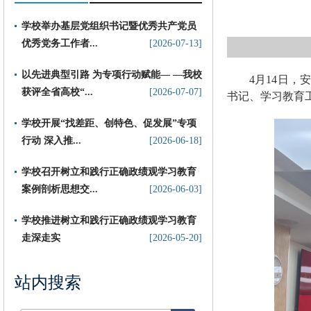
学校举办基层党组织书记暨优秀共产党员
优秀党务工作者...
[2026-07-13]
以先进典型引路 为专项行动赋能— —我校
4月14日
获评全省高校“...
[2026-07-07]
书记、学习教育
​学校开展“找差距、创特色、促发展”专项
行动 深入推...
[2026-06-18]
学校召开树立和践行正确政绩观学习教育
案例剖析思想交...
[2026-06-03]
学校推进树立和践行正确政绩观学习教育
走深走实
[2026-05-20]
站内搜索