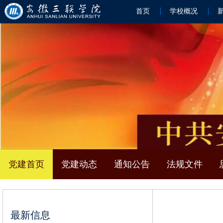
首页
学校概况
党建首页
党建动态
通知公告
法规文件
最新信息