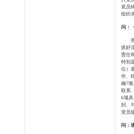
党员
组织
问：
答：
抓好
责任
特别
位）
作、
确7
联系
6项
到、
党员
问：