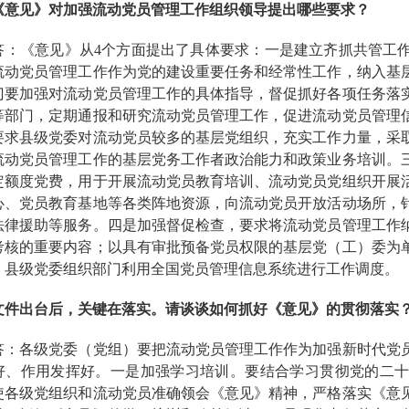
《意见》对加强流动党员管理工作组织领导提出哪些要求？
《意见》从4个方面提出了具体要求：一是建立齐抓共管工作
流动党员管理工作作为党的建设重要任务和经常性工作，纳入基
门要加强对流动党员管理工作的具体指导，督促抓好各项任务落
等部门，定期通报和研究流动党员管理工作，促进流动党员管理
要求县级党委对流动党员较多的基层党组织，充实工作力量，采
流动党员管理工作的基层党务工作者政治能力和政策业务培训。
定额度党费，用于开展流动党员教育培训、流动党员党组织开展
心、党员教育基地等各类阵地资源，向流动党员开放活动场所，
法律援助等服务。四是加强督促检查，要求将流动党员管理工作
考核的重要内容；以具有审批预备党员权限的基层党（工）委为
；县级党委组织部门利用全国党员管理信息系统进行工作调度。
文件出台后，关键在落实。请谈谈如何抓好《意见》的贯彻落实
各级党委（党组）要把流动党员管理工作作为加强新时代党员
好、作用发挥好。一是加强学习培训。要结合学习贯彻党的二
使各级党组织和流动党员准确领会《意见》精神，严格落实《意