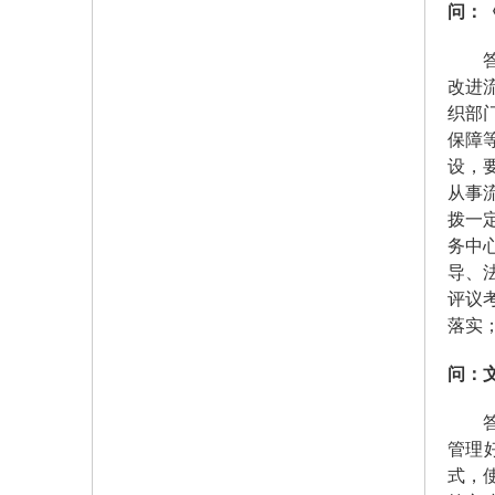
问：
答：
改进
织部
保障
设，
从事
拨一
务中
导、
评议
落实
问：
答：
管理
式，