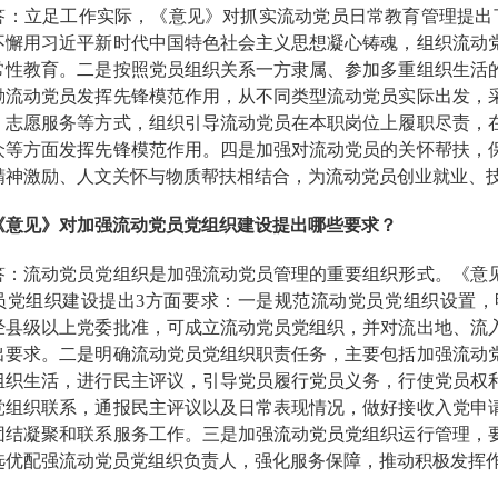
立足工作实际，《意见》对抓实流动党员日常教育管理提出了
不懈用习近平新时代中国特色社会主义思想凝心铸魂，组织流动
常性教育。二是按照党员组织关系一方隶属、参加多重组织生活
励流动党员发挥先锋模范作用，从不同类型流动党员实际出发，
、志愿服务等方式，组织引导流动党员在本职岗位上履职尽责，
众等方面发挥先锋模范作用。四是加强对流动党员的关怀帮扶，
精神激励、人文关怀与物质帮扶相结合，为流动党员创业就业、
《意见》对加强流动党员党组织建设提出哪些要求？
流动党员党组织是加强流动党员管理的重要组织形式。《意见
员党组织建设提出3方面要求：一是规范流动党员党组织设置
经县级以上党委批准，可成立流动党员党组织，并对流出地、流
出要求。二是明确流动党员党组织职责任务，主要包括加强流动
组织生活，进行民主评议，引导党员履行党员义务，行使党员权
党组织联系，通报民主评议以及日常表现情况，做好接收入党申
团结凝聚和联系服务工作。三是加强流动党员党组织运行管理，
选优配强流动党员党组织负责人，强化服务保障，推动积极发挥