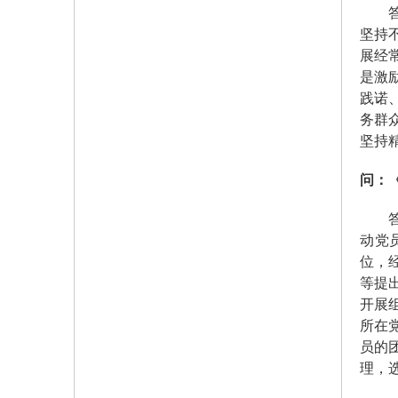
答：
坚持
展经
是激
践诺
务群
坚持
问：
答：
动党
位，
等提
开展
所在
员的
理，