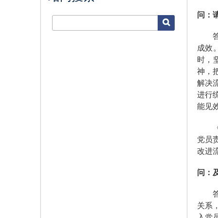
问：
答：
成效
时，
神，
解决
进行
能见
《意
党员
改进
问：
答：
关系
入党