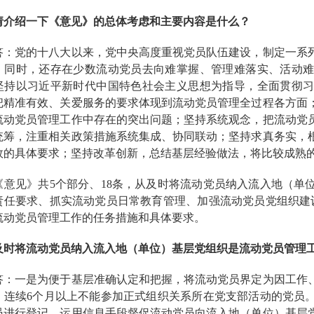
请介绍一下《意见》的总体考虑和主要内容是什么？
党的十八大以来，党中央高度重视党员队伍建设，制定一系列
。同时，还存在少数流动党员去向难掌握、管理难落实、活动
坚持以习近平新时代中国特色社会主义思想为指导，全面贯彻
把精准有效、关爱服务的要求体现到流动党员管理全过程各方面
流动党员管理工作中存在的突出问题；坚持系统观念，把流动党
统筹，注重相关政策措施系统集成、协同联动；坚持求真务实，
效的具体要求；坚持改革创新，总结基层经验做法，将比较成熟
见》共5个部分、18条，从及时将流动党员纳入流入地（单
责任要求、抓实流动党员日常教育管理、加强流动党员党组织建
流动党员管理工作的任务措施和具体要求。
及时将流动党员纳入流入地（单位）基层党组织是流动党员管理
一是为便于基层准确认定和把握，将流动党员界定为因工作、
，连续6个月以上不能参加正式组织关系所在党支部活动的党员
员进行登记，运用信息手段督促流动党员向流入地（单位）基层