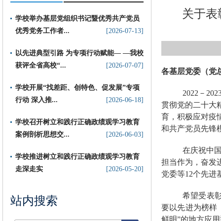
关于表
学校举办基层党组织书记暨优秀共产党员
优秀党务工作者...
[2026-07-13]
以先进典型引路 为专项行动赋能— —我校
获评全省高校“...
[2026-07-07]
各基层党委（党
​学校开展“找差距、创特色、促发展”专项
202
2
－
202
行动 深入推...
[2026-06-18]
贯彻党的二十大
育
，积极应对疫
学校召开树立和践行正确政绩观学习教育
和共产党员先锋
案例剖析思想交...
[2026-06-03]
在庆祝中
学校推进树立和践行正确政绩观学习教育
担当作为，奋发
走深走实
[2026-05-20]
党委等
12
个先进
希望受表
站内搜索
要
以先进为榜样
鲜明”的地方应