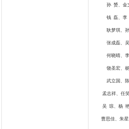
孙
赟、金
钱
磊、李
耿梦琪、
张成磊、
何晓晴、
饶圣宏、
武立国、
孟志祥
、
任
吴
琼、杨
曹思佳、朱星