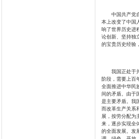
中国共产党自成
本上改变了中国
响了世界历史进
论创新、坚持独
的宝贵历史经验
我国正处于并将
阶段，需要上百
全面推进中华民
间的矛盾。由于
是主要矛盾。我
而改革生产关系
展，按劳分配为
来，逐步实现全
的全面发展。发
调、绿色、开放