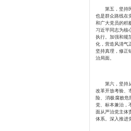
第五，坚持民主
也是群众路线在
和广大党员的积
习近平同志为核
执行。加强和规
化，营造风清气
坚持真理，修正
治局面。
第六，坚持从严
改革开放考验、
险、消极腐败危
党、标本兼治，
面从严治党主体
体系。深入推进