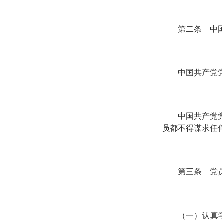
第二条 中国共
中国共产党党员
中国共产党党员
员都不得谋求任
第三条 党员
（一）认真学习