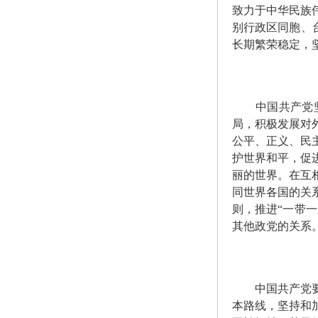
致力于中华民族
别行政区同胞、
长期繁荣稳定，
中国共产党坚持
局，积极发展对
公平、正义、民
护世界和平，促
丽的世界。在互
同世界各国的关
则，推进“一带
其他政党的关系
中国共产党要领
本路线，坚持和