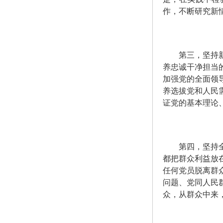
作，不断研究新
第三，坚持新时
养忠诚干净担当
加强党的全面领
养选拔党和人民
证党的基本理论
第四，坚持全心
都把群众利益放
任何党员脱离群
问题、党同人民
众，从群众中来