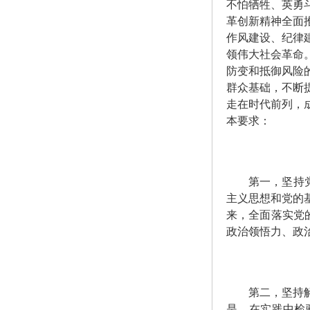
不怕牺牲、英勇
革创新精神全面
作风建设、纪律
领伟大社会革命
防变和抵御风险
群众基础，不断
走在时代前列，
本要求：
第一，坚持党的
主义思想和党的
来，全面落实党
政治领悟力、政
第二，坚持解放
是，在实践中检