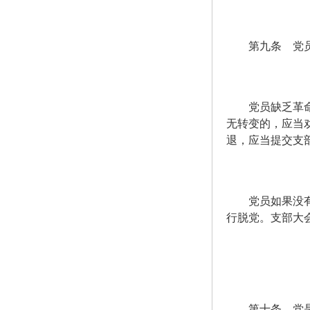
第九条 党员有
党员缺乏革命意
无转变的，应当
退，应当提交支
党员如果没有正
行脱党。支部大
第十条 党是根