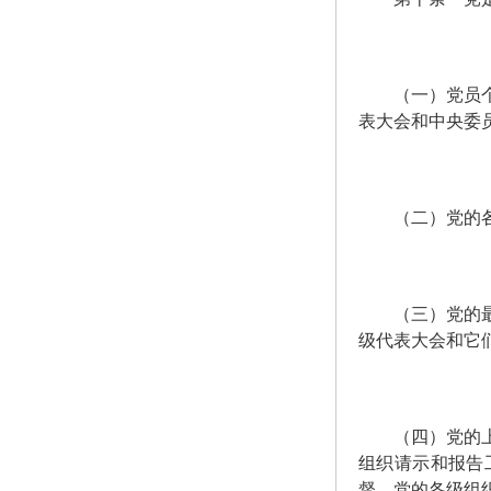
（一）党员个人
表大会和中央委
（二）党的各级
（三）党的最高
级代表大会和它
（四）党的上级
组织请示和报告
督。党的各级组