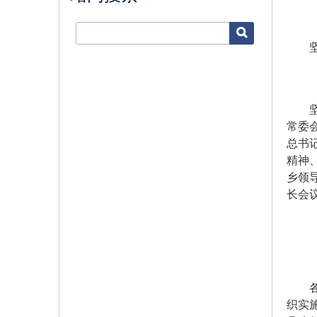
坚持
坚持
常委
总书
精神
乡领
长会
各省
织实