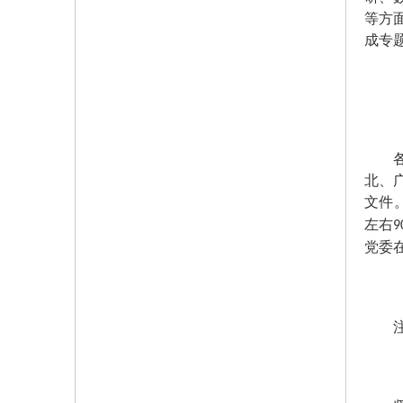
等方
成专
各省
北、
文件
左右
9
党委
注重