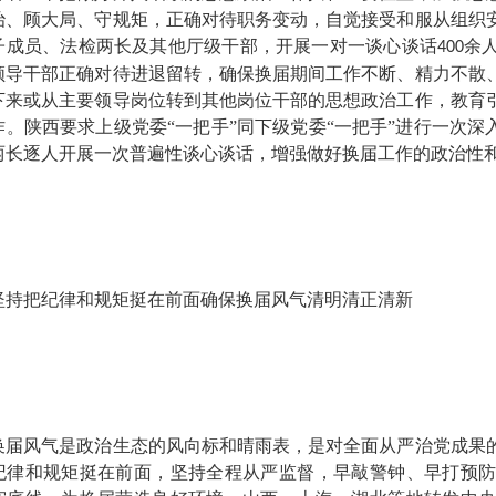
治、顾大局、守规矩，正确对待职务变动，自觉接受和服从组织
子成员、法检两长及其他厅级干部，开展一对一谈心谈话
余
400
领导干部正确对待进退留转，确保换届期间工作不断、精力不散
下来或从主要领导岗位转到其他岗位干部的思想政治工作，教育
作。陕西要求上级党委“一把手”同下级党委“一把手”进行一次深
两长逐人开展一次普遍性谈心谈话，增强做好换届工作的政治性
把纪律和规矩挺在前面
确保换届风气清明清正清新
风气是政治生态的风向标和晴雨表，是对全面从严治党成果的
纪律和规矩挺在前面，坚持全程从严监督，早敲警钟、早打预