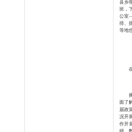
县乡
班，
公室
排、
等地
在深
换届
面了
届政
况开
作开
研、