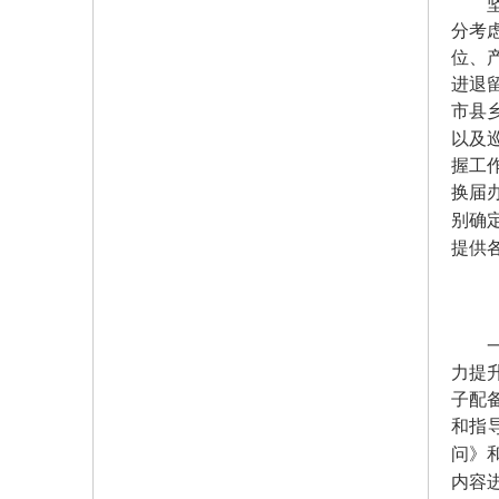
坚持
分考
位、
进退
市县
以及
握工
换届
别确
提供
一些
力提
子配
和指
问》
内容