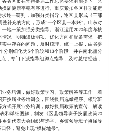
各省区市在坚持换届工作总体要求的前提下，充
动换届健康平稳有序进行。重庆紧扣各区县功能定
需求逐一研判，加强分类指导，逐区县形成《干部
整补充的方向，形成“一个区县一本账”。山东对
，一地一策加强分类指导。浙江运用
年度考核
2020
体情况，明确短板弱项、优化方向和配备需求，把
落实中存在的问题，及时梳理、统一上报，由省委
作分别细化为
个阶段和
个阶段，并在南北疆分
5
13
范点，专门下派指导组蹲点指导，及时总结经验，
业务培训，做好政策学习、政策解答等工作，着
召开换届业务培训会，围绕换届选举程序、领导班
等方式开展业务培训，做好换届政策的宣传、解读
比表和详细图解，制发《区县领导班子换届政策
20
县乡党代表大会组织与选举、乡镇领导班子换届等
口径，避免出现“模糊地带”。