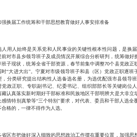
换届工作统筹和干部思想教育
做好人事安排准备
用人始终是关系党和人民事业的关键性根本性问题，是换届
提前对市县乡领导班子及成员情况开展综合分析研判，统筹做好
导班子现状，统筹全省干部资源，春节前集中调整
个县党政正
70
届时“大进大出”。宁夏对市级领导班子和县（区）党政正职逐班
型，分类研究提出结构性人选备选名册，为选优配强市县领导
对党政正职、专职副书记、纪委书记、组织部部长等关键岗位
西藏认真落实新时期好干部标准和民族地区干部明辨大是大非立
众感情特别真挚等“三个特别”要求，对代表、委员和干部人选全
不合格的，一律不得作为人选。
区市把做好深入细致的思想政治工作摆在重要位置，加强思想