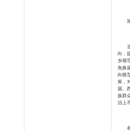
加强
选人
向，
乡领
免换
向模
筹，
届。
族群
治上
各省