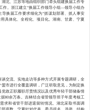
、湖北、江苏等地由组织部门牵头组建换届工作专
工作。浙江建立
“换届工作领导小组—领导小组办
主导换届工作要求细化为“抓谋划部署、抓人事安
作用具体化、全程化、项目化。湖南、甘肃、宁夏
谈交流、实地走访等多种方式开展专题调研，全
个盟市进行全覆盖调研，广泛听取意见，为制定换
县党政正职履职尽责情况以及优秀年轻干部储备情
数据
余万条。吉林结合省管领导班子年度考核工
80
性需求和省管干部进退留转情况。湖北采取书面调
干部底数。宁夏针对代表、委员提名、选举、结构