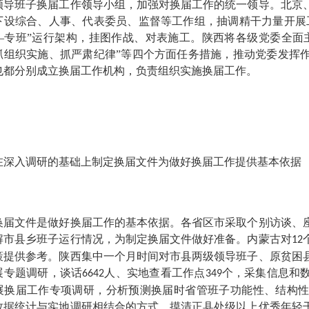
领导班子换届工作领导小组，加强对换届工作的统一领导。北京
下设综合、人事、代表委员、监督等工作组，抽调精干力量开展
—专班”运行架构，挂图作战、对表施工。陕西将各级党委全面
抓组织实施、抓严肃纪律”等四个方面任务措施，推动党委发挥
也都分别成立换届工作机构，负责组织实施换届工作。
入调研的基础上制定换届文件
为做好换届工作提供基本依据
文件是做好换届工作的基本依据。各省区市采取个别访谈、座
解市县乡班子运行情况，为制定换届文件做好准备。内蒙古对
12
策提供参考。陕西集中一个月时间对市县两级领导班子、原贫困
展专题调研，谈话
人、实地查看工作点
个，采集信息和
6642
349
展换届工作专项调研，分析预测换届时省管班子功能性、结构
数据统计与实地调研相结合的方式，摸清正县处级以上优秀年轻