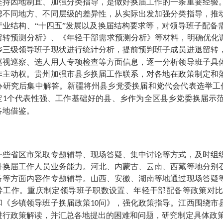
因地制宜、加强分类指导，是做好换届工作的一条重要经验。
虑不同地方、不同层级的差异性，从实际出发加强分类指导，推
产业结构、
“十四五”发展以及换届结构要求等，对领导班子配备
留转预测分析》、《年轻干部需求预测分析》等材料，明确优化调
乡三级领导班子现状进行统计分析，提前预判班子成员进退留转
巡视巡察、选人用人专项检查等方面信息，逐一分析领导班子具
作主动权。贵州加强市县乡换届工作联系，对各地在政策制定和
办研究后集中解答。新疆将州县乡党委换届和党代会代表选举工
定
个代表性强、工作基础好的县、乡作为全区县乡党委换届示
1
各地借鉴。
省区市采取专题辅导、现场答疑、集中讨论等方式，及时组织
升换届工作人员业务能力。河北、内蒙古、云南、西藏等地分别
备等方面内容作专题辅导。山西、安徽、湖南等地通过现场答疑
导工作。重庆制定领导班子职数设置、年轻干部配备等政策对
和《乡镇领导班子换届政策
问》，强化政策指导。江西围绕市
10
进行政策解读，并汇总各地提出的困难和问题，研究制定具体政策