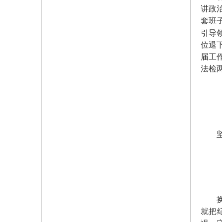
讲政
套班
引导
位退
届工
法检
坚持
换届
就把