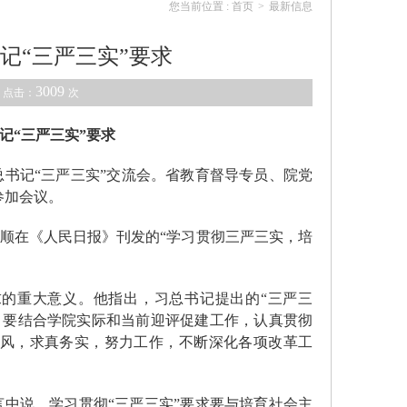
您当前位置 :
首页
>
最新信息
记“三严三实”要求
3009
 点击：
次
记“三严三实”要求
书记“三严三实”交流会。省教育督导专员、院党
参加会议。
宝顺在《人民日报》刊发的“学习贯彻三严三实，培
求的重大意义。他指出，习总书记提出的“三严三
。要结合学院实际和当前迎评促建工作，认真贯彻
作风，求真务实，努力工作，不断深化各项改革工
中说，学习贯彻“三严三实”要求要与培育社会主