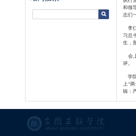
执行
和领
志们
李
习总
生，
会
评。
学
上“
辑：