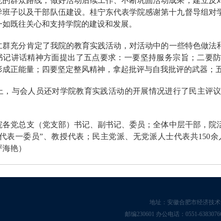
党的群众路线，做好活动后续工作、不断巩固活动成果，建立反
导班子以及干部队伍建设。桂宁东代表学院感谢第十九督导组对
一如既往关心和支持学院的建设和发展。
仁群充分肯定了我院的教育实践活动，对活动中的一些特色做法
书记讲话精神方面提出了五点要求：一要坚持服务宗旨；二要
形成正能量；四要坚定整风精神，拿起批评与自我批评的武器；
上，与会人员还对学院教育实践活动的开展情况进行了民主评
院各党总支（党支部）书记、副书记、委员；全体中层干部，院
两代表一委员”、教授代表；民主党派、无党派人士代表共
150
余
严海艳）
地址：安徽合肥市经济技术开发
邮编230601 办公电话：0551-63830766 招生电话