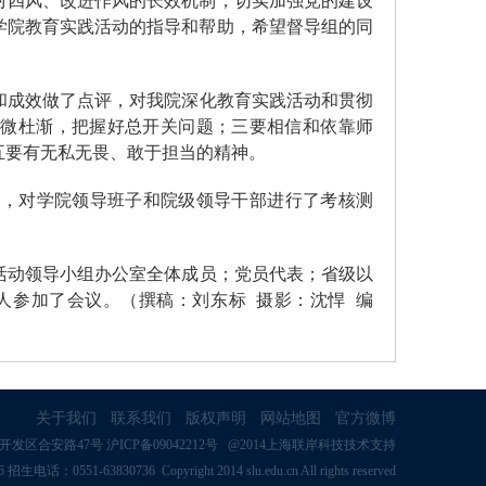
对四风、改进作风的长效机制，切实加强党的建设
学院教育实践活动的指导和帮助，希望督导组的同
和成效做了点评，对我院深化教育实践活动和贯彻
防微杜渐，把握好总开关问题；三要相信和依靠师
五要有无私无畏、敢于担当的精神。
议，对学院领导班子和院级领导干部进行了考核测
活动领导小组办公室全体成员；党员代表；省级以
人参加了会议。（撰稿：刘东标
摄影：沈悍
编
关于我们
联系我们
版权声明
网站地图
官方微博
区合安路47号 沪ICP备09042212号 @2014上海联岸科技技术支持
：0551-63830736 Copyright 2014 slu.edu.cn All rights reserved