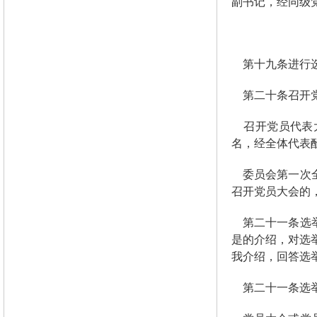
副书记，经同级
第十九条进行
第二十条召开
召开党员代表
名，经全体代表
委员会第一次
召开党员大会的
第二十一条选
是的介绍，对选
我介绍，回答选
第二十一条选