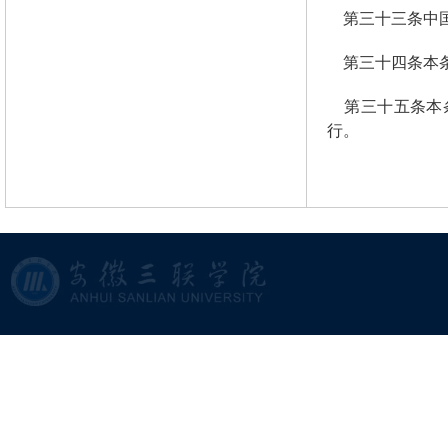
第三十三条中
第三十四条本
第三十五条本
行。