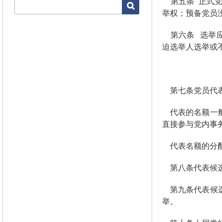
第五条
正式
举权；预备党员
第六条
选举
迫选举人选举或
第七条党员代
代表的名额一
直接参与党内事
代表名额的分
第八条代表候
第九条代表候
举。