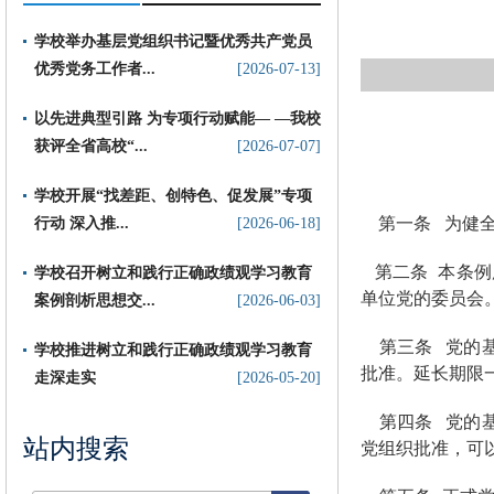
学校举办基层党组织书记暨优秀共产党员
优秀党务工作者...
[2026-07-13]
以先进典型引路 为专项行动赋能— —我校
获评全省高校“...
[2026-07-07]
​学校开展“找差距、创特色、促发展”专项
第一条
为健
行动 深入推...
[2026-06-18]
第二条
本条例
学校召开树立和践行正确政绩观学习教育
单位党的委员会
案例剖析思想交...
[2026-06-03]
第三条
党的
学校推进树立和践行正确政绩观学习教育
批准。延长期限
走深走实
[2026-05-20]
第四条
党的
站内搜索
党组织批准，可