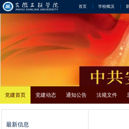
首页
学校概况
党建首页
党建动态
通知公告
法规文件
最新信息